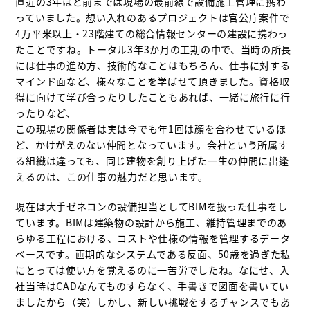
直近の3年ほど前までは現場の最前線で設備施工管理に携わ
っていました。想い入れのあるプロジェクトは官公庁案件で
4万平米以上・23階建ての総合情報センターの建設に携わっ
たことですね。トータル3年3か月の工期の中で、当時の所長
には仕事の進め方、技術的なことはもちろん、仕事に対する
マインド面など、様々なことを学ばせて頂きました。資格取
得に向けて学び合ったりしたこともあれば、一緒に旅行に行
ったりなど、
この現場の関係者は実は今でも年1回は顔を合わせているほ
ど、かけがえのない仲間となっています。会社という所属す
る組織は違っても、同じ建物を創り上げた一生の仲間に出逢
えるのは、この仕事の魅力だと思います。
現在は大手ゼネコンの設備担当としてBIMを扱った仕事をし
ています。BIMは建築物の設計から施工、維持管理までのあ
らゆる工程における、コストや仕様の情報を管理するデータ
ベースです。画期的なシステムである反面、50歳を過ぎた私
にとっては使い方を覚えるのに一苦労でしたね。なにせ、入
社当時はCADなんてものすらなく、手書きで図面を書いてい
ましたから（笑）しかし、新しい挑戦をするチャンスでもあ