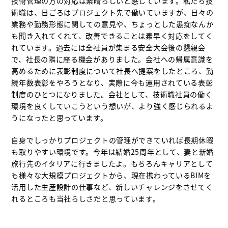
技術管理の方の対応は素晴らしいと感じています。私たち技
術職は、日ごろはプロジェクト先で働いていますが、日々の
業務や勤務形態に関しての意見や、ちょっとした愚痴なんか
も聞き入れてくれて、改善できることは素早く対応をしてく
れています。過去には全社員が集まる安全大会後の懇親会
で、社長の隣に座る機会がありました。会社への帰属意識を
高めるために表彰制度について社長へ提案をしたところ、勤
続年数表彰をやろうとなり、実際に今も運用されている表彰
制度のひとつになりました。会社として、技術職社員の働く
環境を良くしていこうという想いが、より強く感じられるよ
うになったと思っています。
自身でしっかりプロジェクトの管理ができていれば長期休暇
も取りやすい環境です。今年は結婚25周年として、妻と新婚
旅行先のイタリアに行きましたよ。もちろんキャリアとして
も様々な大規模プロジェクトから、現在携わっているBIMを
活用した生産設計の仕事など、新しいチャレンジをさせてく
れるところも当社らしさだと思っています。